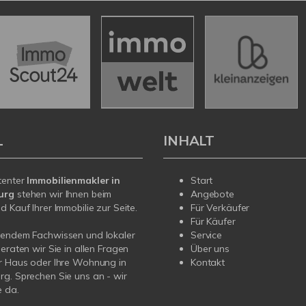
L
INHALT
tenter
Immobilienmakler in
Start
urg
stehen wir Ihnen beim
Angebote
d Kauf Ihrer Immobilie zur Seite.
Für Verkäufer
Für Käufer
sendem Fachwissen und lokaler
Service
beraten wir Sie in allen Fragen
Über uns
r Haus oder Ihre Wohnung in
Kontakt
g. Sprechen Sie uns an - wir
e da.