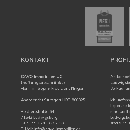
KONTAKT
PROFI
CAVO Immobilien UG
Als kompe
(haftungsbeschränkt)
Ludwigsb
Herr Tim Soja & Frau Dorit Klinger
Verkauf un
Amtsgericht Stuttgart HRB 800825
Mit umfas
Expertise 
Reichertshalde 64
rund um Ih
71642 Ludwigsburg
Ludwigsbur
Tel.: +49 1520 3575198
sind für Si
E-Mail:
info@cavo-immobilien.de