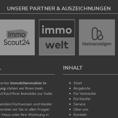
UNSERE PARTNER & AUSZEICHNUNGEN
L
INHALT
tenter
Immobilienmakler in
Start
urg
stehen wir Ihnen beim
Angebote
d Kauf Ihrer Immobilie zur Seite.
Für Verkäufer
Für Käufer
sendem Fachwissen und lokaler
Service
beraten wir Sie in allen Fragen
Über uns
r Haus oder Ihre Wohnung in
Kontakt